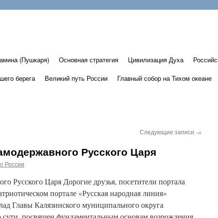
амина (Пушкаря)
Основная стратегия
Цивилизация Духа
Российс
шего берега
Великий путь России
Главный собор на Тихом океане
Следующие записи
→
амодержавного Русского Царя
г России
го Русского Царя Дорогие друзья, посетители портала
атриотическом портале «Русская народная линия»
лад Главы Калязинского муниципального округа
о сути, посвящен фундаментальным основам возрождения