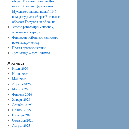
«Берег России». В канун Дня
памяти Святых Царственных
Мучеников вышел новый 16-й
номер журнала «Берег России» с
образом Государя на обложке…
Угроза революции «справа»,
«слева» и «сверху»…
Фергюсон поймал сигнал: скоро
всем придет конец
Планы врага кошерные
Дух Запада – дух Талмуда
Архивы
Июль 2026
Июнь 2026
Май 2026
Апрель 2026
Март 2026
Февраль 2026
Январь 2026
Декабрь 2025
Ноябрь 2025
Октябрь 2025
Сентябрь 2025
Август 2025