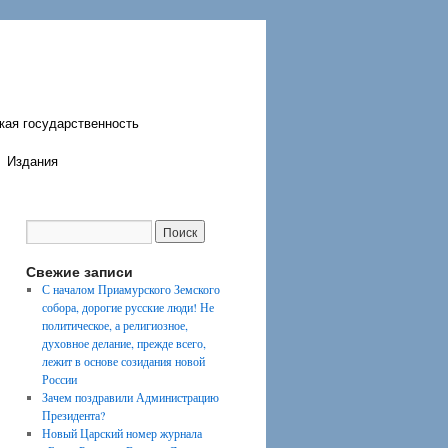
кая государственность
Издания
Свежие записи
С началом Приамурского Земского
собора, дорогие русские люди! Не
политическое, а религиозное,
духовное делание, прежде всего,
лежит в основе созидания новой
России
Зачем поздравили Администрацию
Президента?
Новый Царский номер журнала