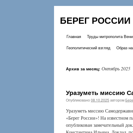
БЕРЕГ РОССИИ
Главная
Труды митрополита Вени
Перейти
Геополитический взгляд
Образ на
к
содержимому
Октябрь 2025
Архив за месяц:
Уразуметь миссию С
Опубликовано
08.10.2025
автором
Бере
Уразуметь миссию Самодержавно
«Берег России»! На известном п
опубликован замечательный док
Константина Ильина. Доклад, п