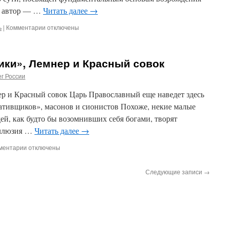
м автор — …
Читать далее
→
ь
|
Комментарии
к
отключены
записи
Уразуметь
миссию
ики», Лемнер и Красный совок
Самодержавного
Русского
г России
Царя
р и Красный совок Царь Православный еще наведет здесь
гативщиков», масонов и сионистов Похоже, некие малые
ей, как будто бы возомнивших себя богами, творят
иллюзия …
Читать далее
→
ментарии
к
отключены
записи
«Грёбаные
Следующие записи
→
негативщики»,
Лемнер
и
Красный
совок